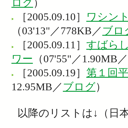
ログ
）
［2005.09.10］
ワシン
（03'13"／778KB／
ブロ
［2005.09.11］
すばら
ワー
（07'55"／1.90MB／
［2005.09.19］
第１回
12.95MB／
ブログ
）
以降のリストは↓（日