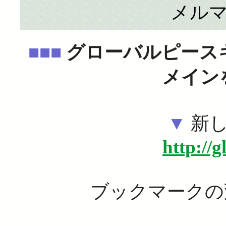
メル
■■■
グローバルピース
メイン
▼
新
http://g
ブックマークの