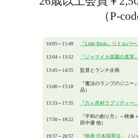
26歳以上会員￥2,5
（P-cod
10:05～11:49
『Little Birds』リ
12:04～13:32
『ジャマイカ楽園の真実』LI
13:45～14:55
監督とランチ企画
『魔法のランプのジニー
15:00～15:18
品）
15:33～17:35
『六ヶ所村ラプソディー
『平和の創り方』～映像
17:50～19:22
田中優 他）
19:37～20:57
『映画 日本国憲法』
（ジ