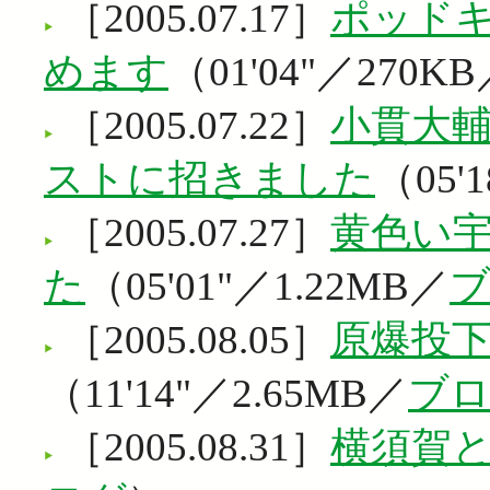
［2005.07.17］
ポッド
めます
（01'04"／270K
［2005.07.22］
小貫大
ストに招きました
（05'
［2005.07.27］
黄色い
た
（05'01"／1.22MB／
［2005.08.05］
原爆投
（11'14"／2.65MB／
ブ
［2005.08.31］
横須賀